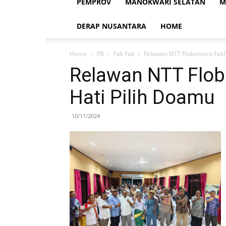
PEMPROV
MANOKWARI SELATAN
M
DERAP NUSANTARA
HOME
Home
PB
Fak Fak
Relawan NTT Flobamora Fakfa
Relawan NTT Flob
Hati Pilih Doamu
10/11/2024