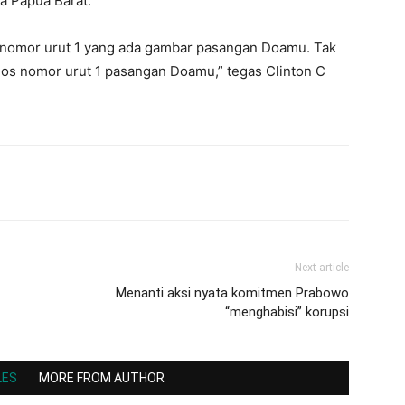
da Papua Barat.
s nomor urut 1 yang ada gambar pasangan Doamu. Tak
blos nomor urut 1 pasangan Doamu,” tegas Clinton C
Next article
Menanti aksi nyata komitmen Prabowo
“menghabisi” korupsi
LES
MORE FROM AUTHOR