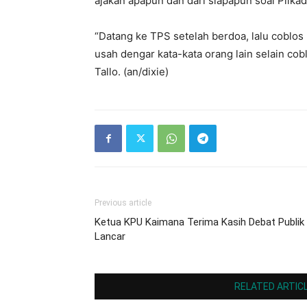
ajakan apapun dan dari siapapun soal Pilka
“Datang ke TPS setelah berdoa, lalu coblo
usah dengar kata-kata orang lain selain co
Tallo. (an/dixie)
Previous article
Ketua KPU Kaimana Terima Kasih Debat Publik
Lancar
RELATED ARTIC