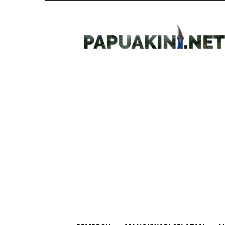
Papua
Kini