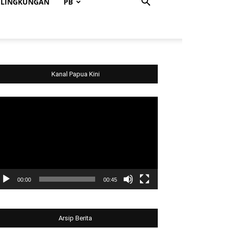
LINGKUNGAN
PB
Kanal Papua Kini
deo
ayer
00:00
00:45
Arsip Berita