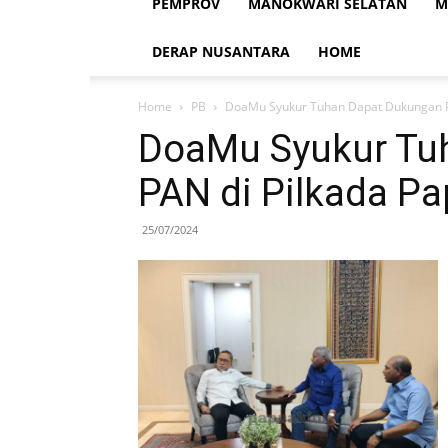
PEMPROV
MANOKWARI SELATAN
M
DERAP NUSANTARA
HOME
Home
PB
DoaMu Syukur Tuhan Dapat Dukungan P
DoaMu Syukur Tu
PAN di Pilkada Pa
25/07/2024