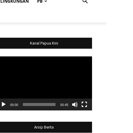
LINGKUNGAN
PB
Kanal Papua Kini
deo
ayer
00:00
00:45
Arsip Berita