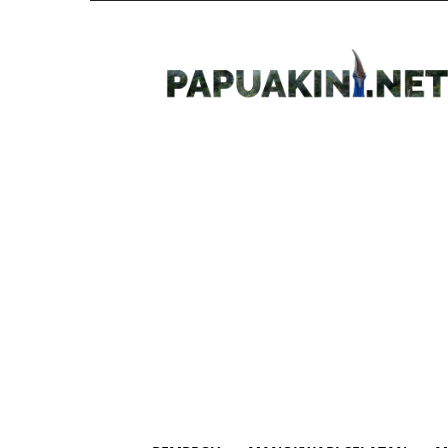
Papua
Kini