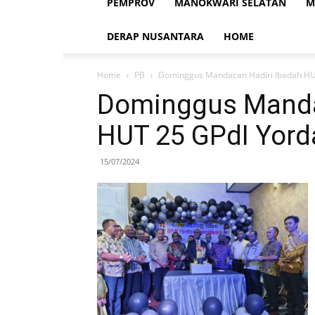
PEMPROV
MANOKWARI SELATAN
M
DERAP NUSANTARA
HOME
Home
PB
Dominggus Mandacan Hadiri Ibadah HU
Dominggus Manda
HUT 25 GPdI Yord
15/07/2024