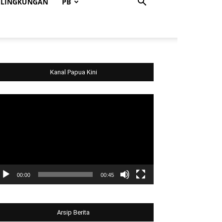
LINGKUNGAN
PB
Kanal Papua Kini
deo
ayer
00:00
00:45
Arsip Berita