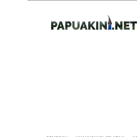
Papua
Kini