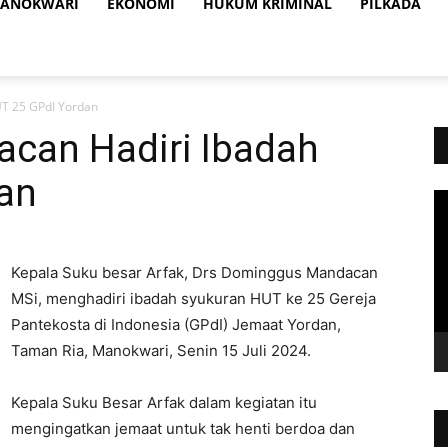
ANOKWARI
EKONOMI
HUKUM KRIMINAL
PILKADA
T 25 GPdI Yordan
can Hadiri Ibadah
an
Vi
Pl
Kepala Suku besar Arfak, Drs Dominggus Mandacan
MSi, menghadiri ibadah syukuran HUT ke 25 Gereja
Pantekosta di Indonesia (GPdI) Jemaat Yordan,
Taman Ria, Manokwari, Senin 15 Juli 2024.
Kepala Suku Besar Arfak dalam kegiatan itu
mengingatkan jemaat untuk tak henti berdoa dan