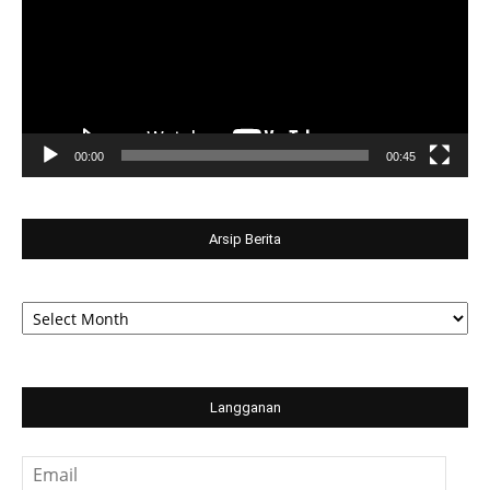
00:00
00:45
Arsip Berita
Arsip
Berita
Langganan
Email