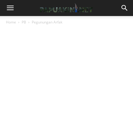
Home
PB
Pegunungan Arfak