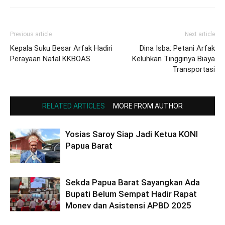
Previous article
Next article
Kepala Suku Besar Arfak Hadiri
Dina Isba: Petani Arfak
Perayaan Natal KKBOAS
Keluhkan Tingginya Biaya
Transportasi
RELATED ARTICLES
MORE FROM AUTHOR
Yosias Saroy Siap Jadi Ketua KONI
Papua Barat
Sekda Papua Barat Sayangkan Ada
Bupati Belum Sempat Hadir Rapat
Monev dan Asistensi APBD 2025