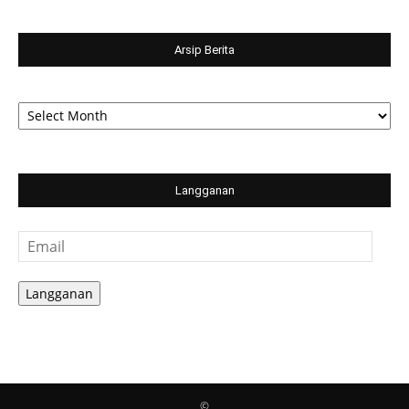
Arsip Berita
Arsip
Berita
Langganan
Email
Langganan
©