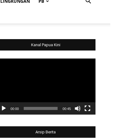
LINGKUNGAN
PB
Kanal Papua Kini
deo
ayer
00:00
00:45
Arsip Berita