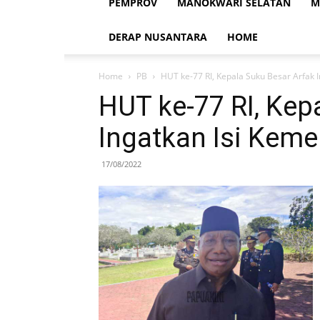
PEMPROV
MANOKWARI SELATAN
M
DERAP NUSANTARA
HOME
Home
PB
HUT ke-77 RI, Kepala Suku Besar Arfak 
HUT ke-77 RI, Kep
Ingatkan Isi Kem
17/08/2022