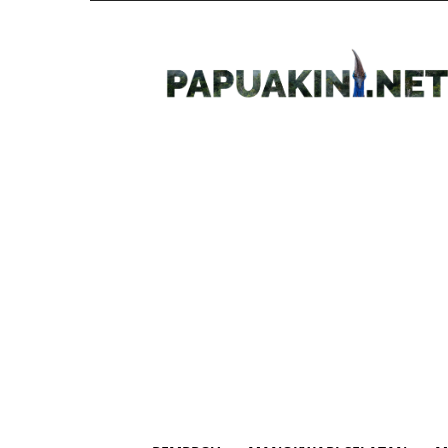
Papua
Kini