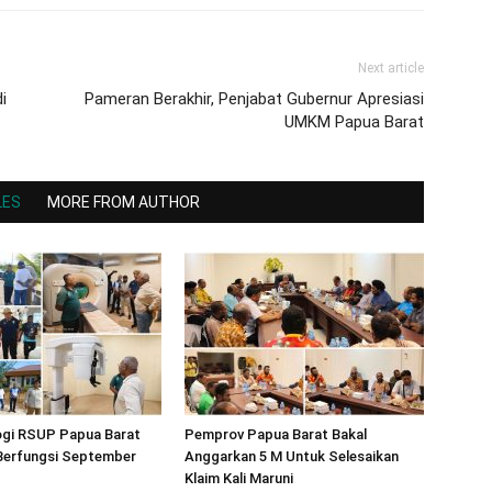
Next article
i
Pameran Berakhir, Penjabat Gubernur Apresiasi
UMKM Papua Barat
LES
MORE FROM AUTHOR
ogi RSUP Papua Barat
Pemprov Papua Barat Bakal
 Berfungsi September
Anggarkan 5 M Untuk Selesaikan
Klaim Kali Maruni