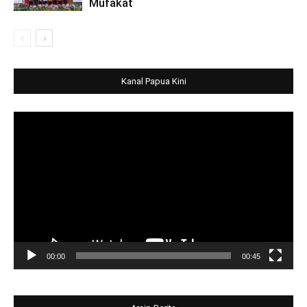
Mufakat
Kanal Papua Kini
Video
Player
00:00
00:45