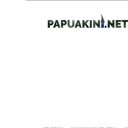
Papua
Kini