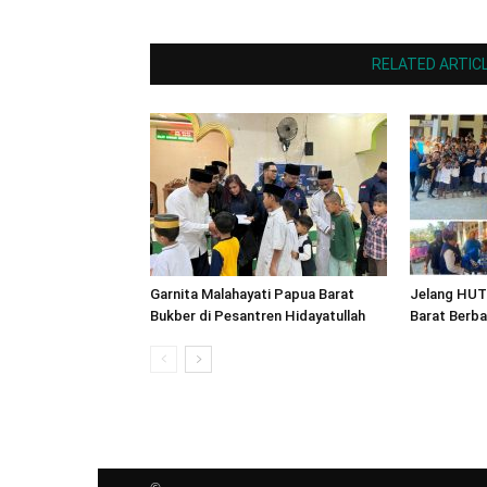
RELATED ARTIC
Garnita Malahayati Papua Barat
Jelang HUT
Bukber di Pesantren Hidayatullah
Barat Berb