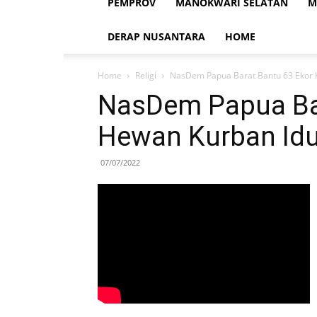
PEMPROV
MANOKWARI SELATAN
M
DERAP NUSANTARA
HOME
Home
Religi
NasDem Papua Barat Bantu 63 Ekor 
NasDem Papua Bar
Hewan Kurban Idu
07/07/2022