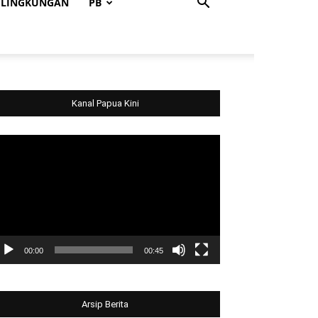
LINGKUNGAN
PB
Kanal Papua Kini
deo
ayer
00:00
00:45
Arsip Berita