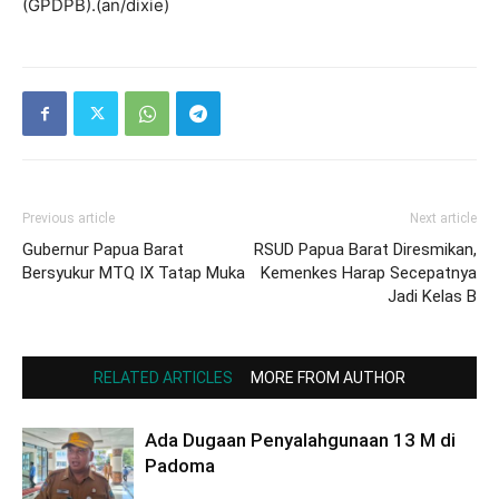
(GPDPB).(an/dixie)
Previous article
Next article
Gubernur Papua Barat
RSUD Papua Barat Diresmikan,
Bersyukur MTQ IX Tatap Muka
Kemenkes Harap Secepatnya
Jadi Kelas B
RELATED ARTICLES
MORE FROM AUTHOR
Ada Dugaan Penyalahgunaan 13 M di
Padoma