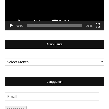
00:00
00:45
Arsip Berita
Arsip
Berita
Langganan
Email