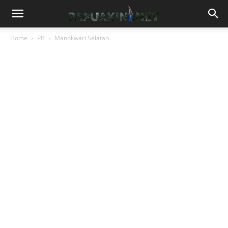
Home
PB
Manokwari Selatan