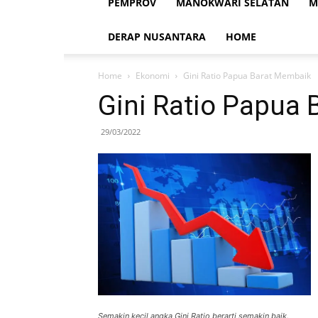
PEMPROV
MANOKWARI SELATAN
M
DERAP NUSANTARA
HOME
Home
Ekonomi
Gini Ratio Papua Barat Membaik
Gini Ratio Papua
29/03/2022
Semakin kecil angka Gini Ratio berarti semakin baik.