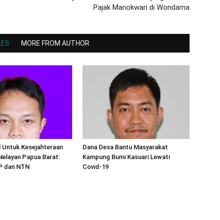
Pajak Manokwari di Wondama
LES
MORE FROM AUTHOR
l Untuk Kesejahteraan
Dana Desa Bantu Masyarakat
Nelayan Papua Barat:
Kampung Bumi Kasuari Lewati
TP dan NTN
Covid-19