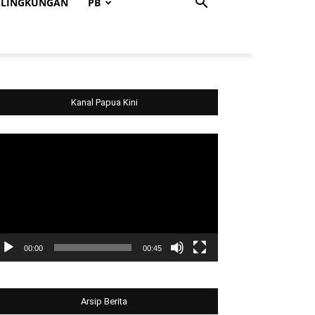
LINGKUNGAN
PB
Kanal Papua Kini
deo
ayer
00:00
00:45
Arsip Berita