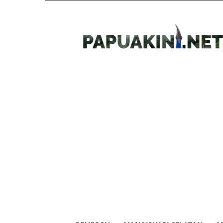
Papua
Kini