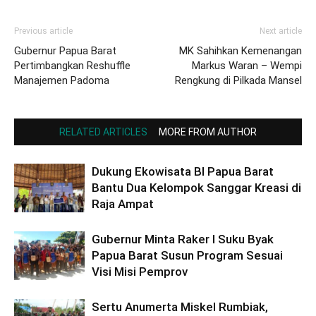
Previous article
Next article
Gubernur Papua Barat
MK Sahihkan Kemenangan
Pertimbangkan Reshuffle
Markus Waran – Wempi
Manajemen Padoma
Rengkung di Pilkada Mansel
RELATED ARTICLES
MORE FROM AUTHOR
Dukung Ekowisata BI Papua Barat
Bantu Dua Kelompok Sanggar Kreasi di
Raja Ampat
Gubernur Minta Raker I Suku Byak
Papua Barat Susun Program Sesuai
Visi Misi Pemprov
Sertu Anumerta Miskel Rumbiak,