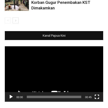
Korban Gugur Penembakan KST
Dimakamkan
Kanal Papua Kini
Video
Player
00:00
00:45