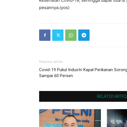
kesehatan Covid-19, sehingga dapat tiba di
pesannya.(yos)
Previous article
Covid-19 Pukul Industri Kapal Perikanan Soron
Sampai 60 Persen
RELATED ARTIC