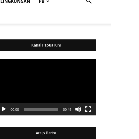
LINGKUNGAN
PB
Kanal Papua Kini
deo
ayer
00:00
00:45
Arsip Berita