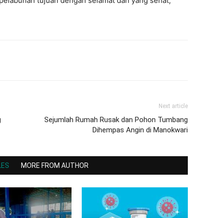
 pelabuhan tujuan dengan selamat dan yang sehat,”
Next article
g
Sejumlah Rumah Rusak dan Pohon Tumbang
Dihempas Angin di Manokwari
LES
MORE FROM AUTHOR