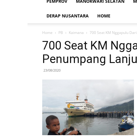
PEMPROV
MANOKWARI SELATAN
M
DERAP NUSANTARA
HOME
Home
PB
Kaimana
700 Seat KM Nggapulu Dari
700 Seat KM Ngga
Penumpang Lanjut
23/08/2020