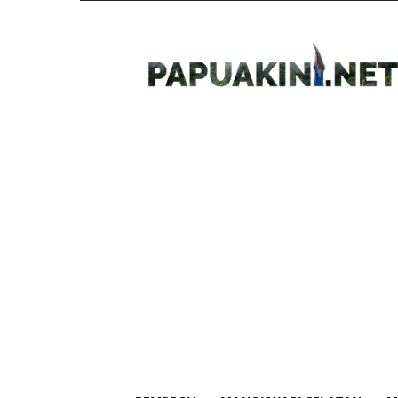
Papua
Kini