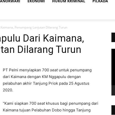
ANOKWARI
EKONOMI
HUKUM KRIMINAL
PILKADA
 Kaimana, Penumpang Lanjutan Dilarang Turun
pulu Dari Kaimana,
an Dilarang Turun
Vi
Pl
PT Pelni menyiapkan 700
seat
untuk penumpang
dari Kaimana dengan KM Nggapulu dengan
pelabuhan akhir Tanjung Priok pada 25 Agustus
2020.
“Kami siapkan 700
seat
khusus bagi penumpang dari
Kaimana tujuan Pelabuhan Dobo hingga Tanjung