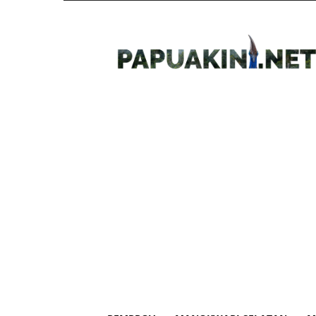
Papua
Kini