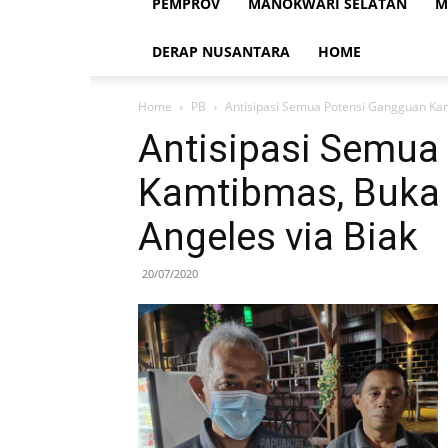
PEMPROV
MANOKWARI SELATAN
M
DERAP NUSANTARA
HOME
Home
PB
Antisipasi Semua Potensi Gangguan Kamt
Antisipasi Semua
Kamtibmas, Buka 
Angeles via Biak
20/07/2020