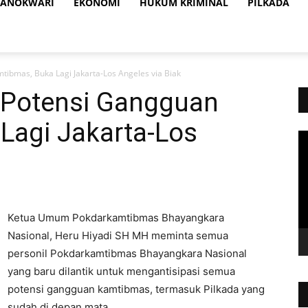
ANOKWARI
EKONOMI
HUKUM KRIMINAL
PILKADA
ibmas, Buka Lagi Jakarta-Los Angeles via Biak
 Potensi Gangguan
Lagi Jakarta-Los
Vi
Pl
Ketua Umum Pokdarkamtibmas Bhayangkara
Nasional, Heru Hiyadi SH MH meminta semua
personil Pokdarkamtibmas Bhayangkara Nasional
yang baru dilantik untuk mengantisipasi semua
potensi gangguan kamtibmas, termasuk Pilkada yang
sudah di depan mata.