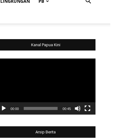
LINGKUNGAN
PB
Kanal Papua Kini
deo
ayer
00:00
00:45
Arsip Berita