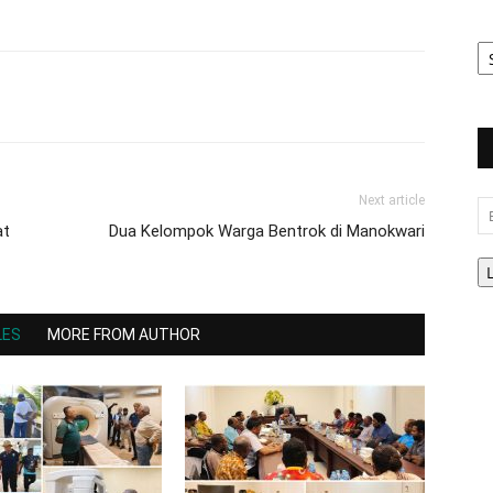
Ar
Be
Next article
Em
at
Dua Kelompok Warga Bentrok di Manokwari
LES
MORE FROM AUTHOR