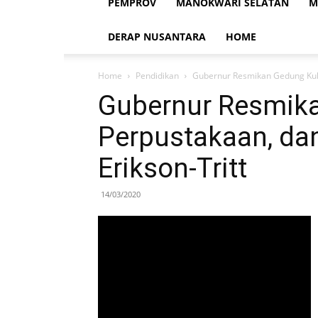
PEMPROV
MANOKWARI SELATAN
M
DERAP NUSANTARA
HOME
Home
Pendidikan
Gubernur Resmikan Gedung Kulia
Gubernur Resmika
Perpustakaan, da
Erikson-Tritt
14/03/2020