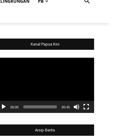
LINGKUNGAN
PB
Kanal Papua Kini
deo
ayer
00:00
00:45
Arsip Berita