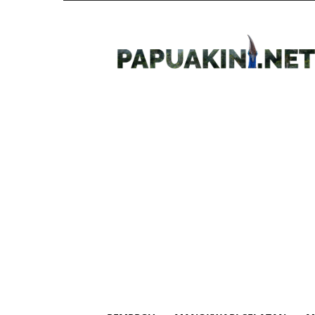
Papua
Kini