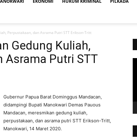
ANOKWARI
EKONOMI
HUKUM KRIMINAL
PILKADA
h, Perpustakaan, dan Asrama Putri STT Erikson-Tritt
n Gedung Kuliah,
n Asrama Putri STT
Vi
Pl
Gubernur Papua Barat Dominggus Mandacan,
didampingi Bupati Manokwari Demas Pauous
Mandacan, meresmikan gedung kuliah,
perpustakaan, dan asrama putri STT Erikson-Tritt,
Manokwari, 14 Maret 2020.