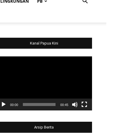
LINGKUNGAN
PB
Kanal Papua Kini
deo
ayer
00:00
00:45
Arsip Berita