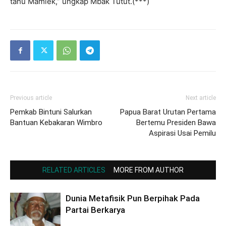
tahu Mamiek,” ungkap Mbak Tutut.(***)
Previous article
Next article
Pemkab Bintuni Salurkan
Papua Barat Urutan Pertama
Bantuan Kebakaran Wimbro
Bertemu Presiden Bawa
Aspirasi Usai Pemilu
RELATED ARTICLES
MORE FROM AUTHOR
Dunia Metafisik Pun Berpihak Pada
Partai Berkarya