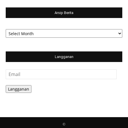
Arsip Berita
Arsip
Berita
Langganan
Email
Langganan
©