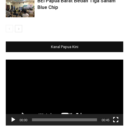
BEI Papua Barat Bedah Tiga Saham
Blue Chip
Kanal Papua Kini
Video
Player
00:00
00:45