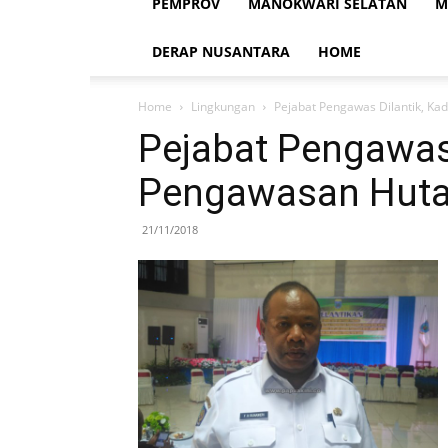
PEMPROV
MANOKWARI SELATAN
M
DERAP NUSANTARA
HOME
Home
Lingkungan
Pejabat Pengawas Dilantik, K
Pejabat Pengawas 
Pengawasan Huta
21/11/2018