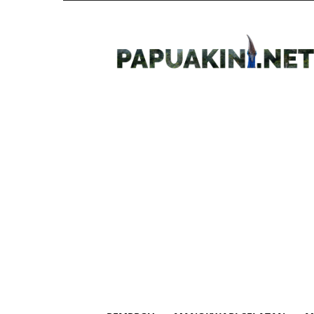
Papua
Kini