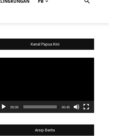
LINGKUNGAN
PB
Kanal Papua Kini
deo
ayer
00:00
00:45
Arsip Berita