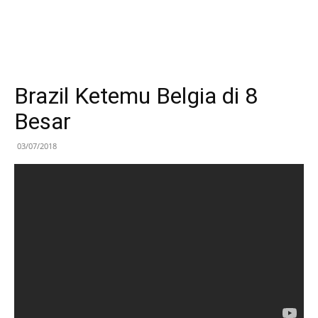
Brazil Ketemu Belgia di 8
Besar
03/07/2018