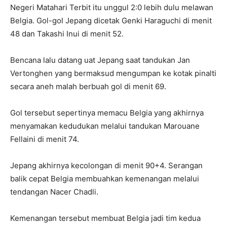
Negeri Matahari Terbit itu unggul 2:0 lebih dulu melawan
Belgia. Gol-gol Jepang dicetak Genki Haraguchi di menit
48 dan Takashi Inui di menit 52.
Bencana lalu datang uat Jepang saat tandukan Jan
Vertonghen yang bermaksud mengumpan ke kotak pinalti
secara aneh malah berbuah gol di menit 69.
Gol tersebut sepertinya memacu Belgia yang akhirnya
menyamakan kedudukan melalui tandukan Marouane
Fellaini di menit 74.
Jepang akhirnya kecolongan di menit 90+4. Serangan
balik cepat Belgia membuahkan kemenangan melalui
tendangan Nacer Chadli.
Kemenangan tersebut membuat Belgia jadi tim kedua