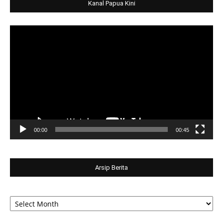
Kanal Papua Kini
Video
Player
00:00
00:45
Arsip Berita
Arsip
Berita