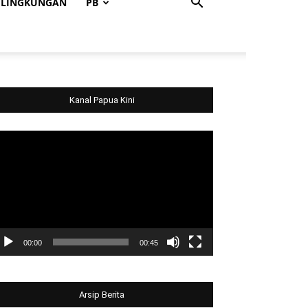
LINGKUNGAN
PB
Kanal Papua Kini
deo
ayer
00:00
00:45
Arsip Berita