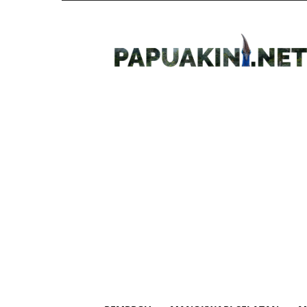
Papua
Kini