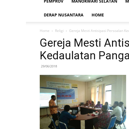
PEMPROV
MANOKWARI SELATAN
M
DERAP NUSANTARA
HOME
Home
Religi
Gereja Mesti Antisipasi Persoalan K
Gereja Mesti Anti
Kedaulatan Pang
29/06/2018