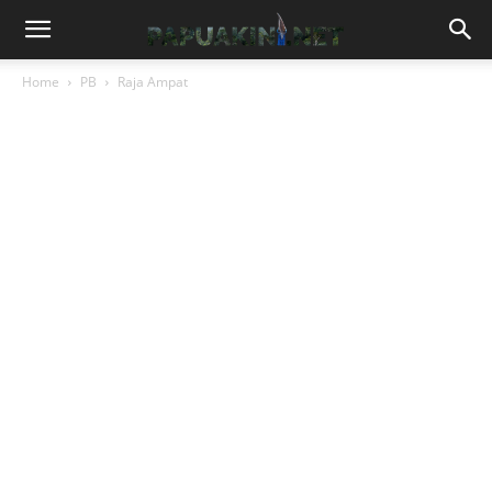
Home
PB
Raja Ampat