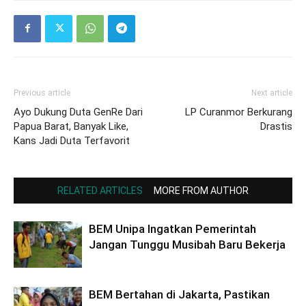
Previous article
Next article
Ayo Dukung Duta GenRe Dari
LP Curanmor Berkurang
Papua Barat, Banyak Like,
Drastis
Kans Jadi Duta Terfavorit
RELATED ARTICLES
MORE FROM AUTHOR
BEM Unipa Ingatkan Pemerintah
Jangan Tunggu Musibah Baru Bekerja
BEM Bertahan di Jakarta, Pastikan