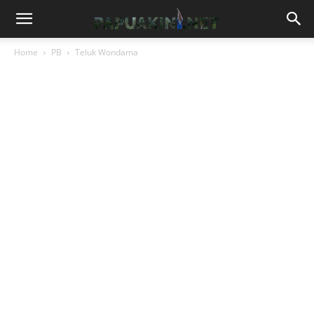
Home
PB
Teluk Wondama