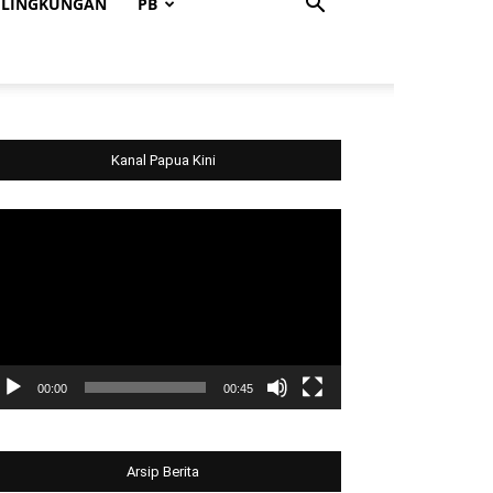
LINGKUNGAN
PB
Kanal Papua Kini
deo
ayer
00:00
00:45
Arsip Berita