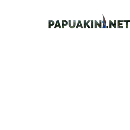
Papua
Kini