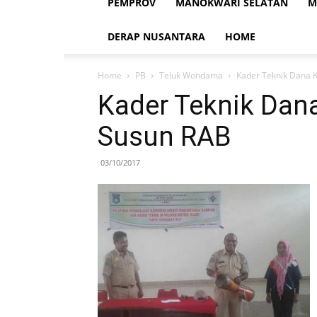
PEMPROV
MANOKWARI SELATAN
M
DERAP NUSANTARA
HOME
Home
PB
Teluk Wondama
Kader Teknik Dana 
Kader Teknik Dan
Susun RAB
03/10/2017