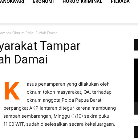
ANOKWARI
EKONOMI
HUKUM KRIMINAL
PILKADA
Tampar Oknum Polisi Sudah Damai
yarakat Tampar
dah Damai
Vi
Pl
K
asus penamparan yang dilakukan oleh
oknum tokoh masyarakat, OA, terhadap
oknum anggota Polda Papua Barat
berpangkat AKP lantaran ditegur karena membuang
sampah sembarangan, Minggu (1/10) sekira pukul
11.00 WIT, sudah diselesaikan secara kekeluargaan.