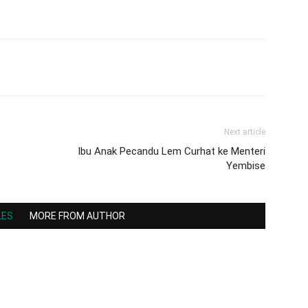
Next article
Ibu Anak Pecandu Lem Curhat ke Menteri
Yembise
LES
MORE FROM AUTHOR