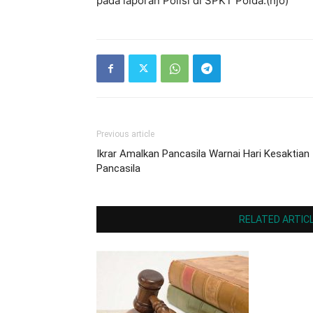
pada laporan Polisi di SPKT Polda.(njo)
Previous article
Ikrar Amalkan Pancasila Warnai Hari Kesaktian
Pancasila
RELATED ARTIC