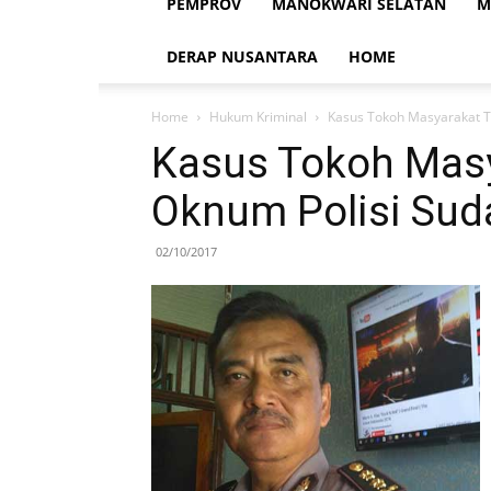
PEMPROV
MANOKWARI SELATAN
M
DERAP NUSANTARA
HOME
Home
Hukum Kriminal
Kasus Tokoh Masyarakat 
Kasus Tokoh Mas
Oknum Polisi Su
02/10/2017