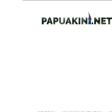
Papua
Kini