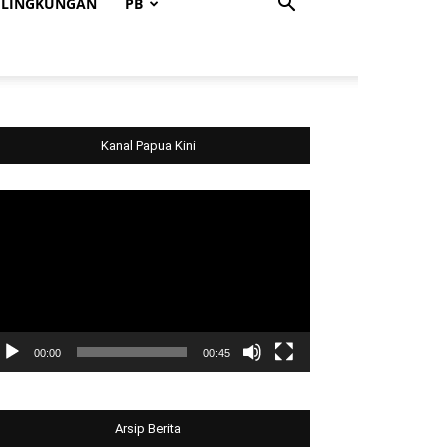
LINGKUNGAN
PB
Kanal Papua Kini
deo
ayer
00:00
00:45
Arsip Berita