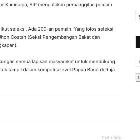
ictor Kamisopa, SIP mengatakan pemanggilan pemain
Ar
Be
 ikut seleksi. Ada 200-an pemain. Yang lolos seleksi
gi Jhon Costan (Seksi Pengembangan Bakat dan
gkapan).
Em
kungan semua lapisan masyarakat untuk mendukung
uk tampil dalam kompetisi level Papua Barat di Raja
Next article