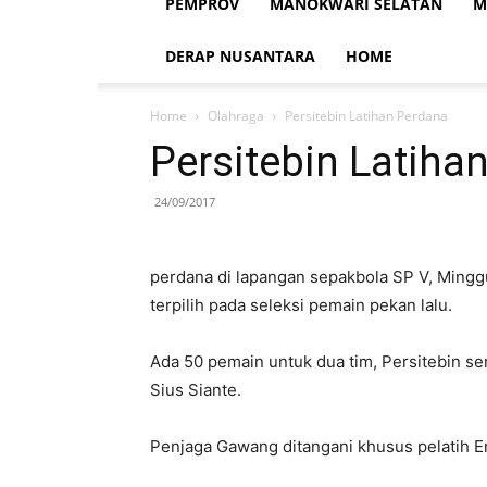
PEMPROV
MANOKWARI SELATAN
M
DERAP NUSANTARA
HOME
Home
Olahraga
Persitebin Latihan Perdana
Persitebin Latiha
24/09/2017
perdana di lapangan sepakbola SP V, Mingg
terpilih pada seleksi pemain pekan lalu.
Ada 50 pemain untuk dua tim, Persitebin se
Sius Siante.
Penjaga Gawang ditangani khusus pelatih E