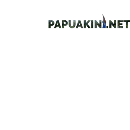
Papua
Kini