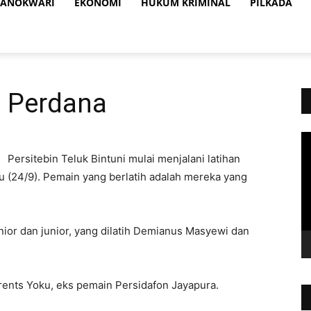
ANOKWARI
EKONOMI
HUKUM KRIMINAL
PILKADA
n Perdana
Vi
Pl
Persitebin Teluk Bintuni mulai menjalani latihan
u (24/9). Pemain yang berlatih adalah mereka yang
nior dan junior, yang dilatih Demianus Masyewi dan
rents Yoku, eks pemain Persidafon Jayapura.