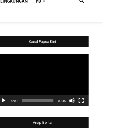
LINGKUNGAN
PB
Kanal Papua Kini
deo
ayer
00:00
00:45
Arsip Berita