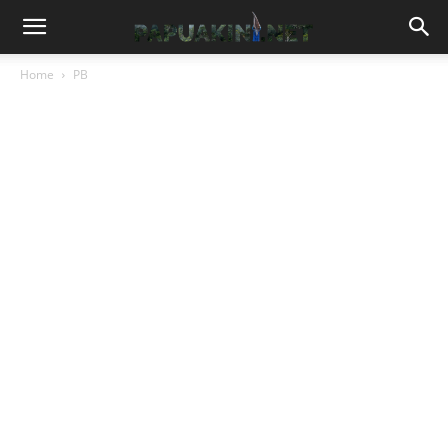
Home
PB