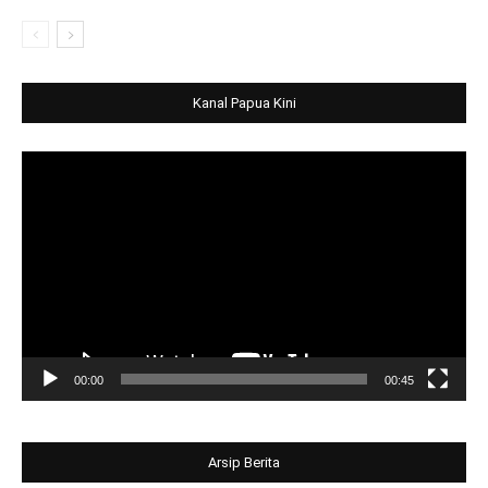
Kanal Papua Kini
Video
Player
00:00
00:45
Arsip Berita