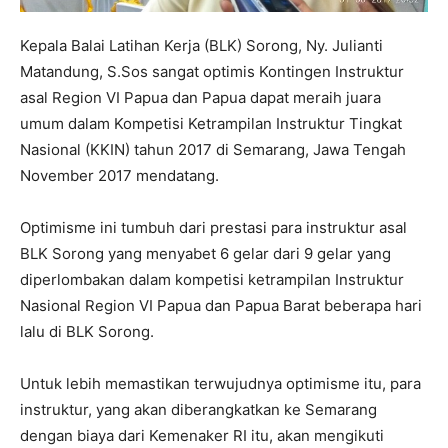
Kepala Balai Latihan Kerja (BLK) Sorong, Ny. Julianti
Matandung, S.Sos sangat optimis Kontingen Instruktur
asal Region VI Papua dan Papua dapat meraih juara
umum dalam Kompetisi Ketrampilan Instruktur Tingkat
Nasional (KKIN) tahun 2017 di Semarang, Jawa Tengah
November 2017 mendatang.
Optimisme ini tumbuh dari prestasi para instruktur asal
BLK Sorong yang menyabet 6 gelar dari 9 gelar yang
diperlombakan dalam kompetisi ketrampilan Instruktur
Nasional Region VI Papua dan Papua Barat beberapa hari
lalu di BLK Sorong.
Untuk lebih memastikan terwujudnya optimisme itu, para
instruktur, yang akan diberangkatkan ke Semarang
dengan biaya dari Kemenaker RI itu, akan mengikuti