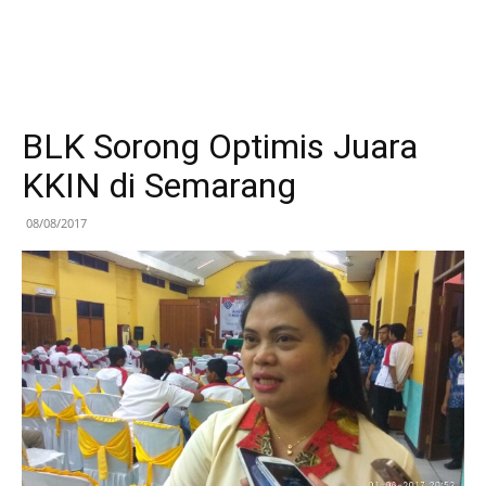
BLK Sorong Optimis Juara
KKIN di Semarang
08/08/2017