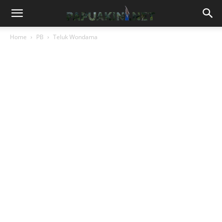
Home
PB
Teluk Wondama