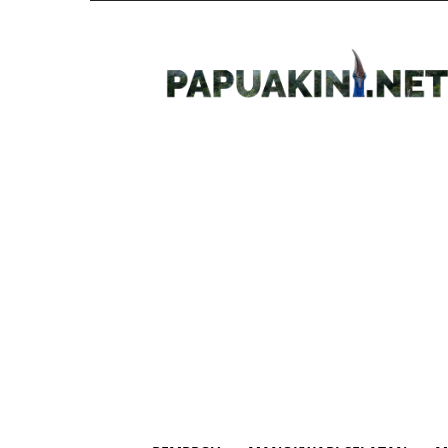
Papua
Kini