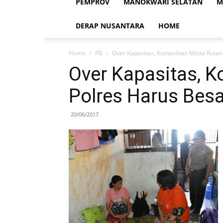
PEMPROV
MANOKWARI SELATAN
M
DERAP NUSANTARA
HOME
Home
PB
Over Kapasitas, Kompolnas Minta Rutan
Over Kapasitas, 
Polres Harus Besa
20/06/2017