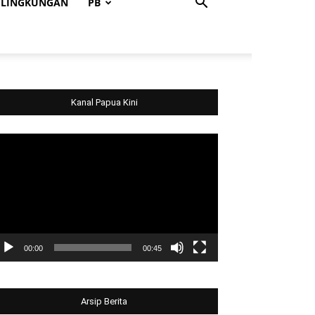
LINGKUNGAN
PB
Kanal Papua Kini
deo
ayer
00:00
00:45
Arsip Berita