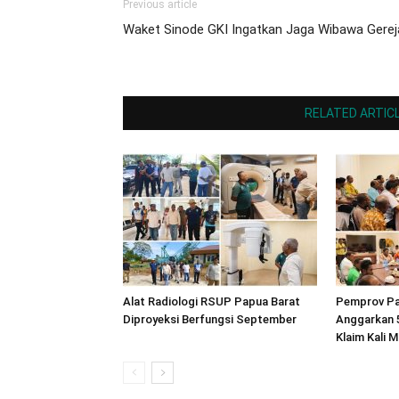
Previous article
Waket Sinode GKI Ingatkan Jaga Wibawa Gerej
RELATED ARTIC
Alat Radiologi RSUP Papua Barat
Pemprov Pa
Diproyeksi Berfungsi September
Anggarkan 
Klaim Kali M