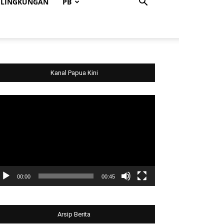
LINGKUNGAN
PB
Kanal Papua Kini
deo
ayer
00:00
00:45
Arsip Berita