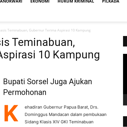
ANOKWARI
EKONOMI
HUKUM KRIMINAL
PILKADA
Klasis Teminabuan, Gubernur Terima Aspirasi 10 Kampung
sis Teminabuan,
Aspirasi 10 Kampung
Vi
Pl
Bupati Sorsel Juga Ajukan
Permohonan
K
ehadiran Gubernur Papua Barat, Drs.
Dominggus Mandacan dalam pembukaan
Sidang Klasis XIV GKI Teminabuan