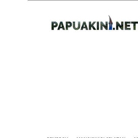
Papua
Kini