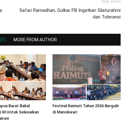
Next article
a
Safari Ramadhan, Golkar PB Ingatkan Silaturahmi
dan Toleransi
LES
MORE FROM AUTHOR
pua Barat Bakal
Festival Raimuti Tahun 2026 Bergulir
5 M Untuk Selesaikan
di Manokwari
aruni