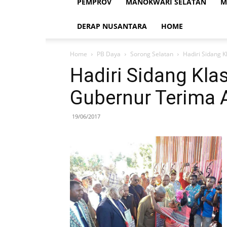
PEMPROV
MANOKWARI SELATAN
M
DERAP NUSANTARA
HOME
Home
PB Daya
Sorong Selatan
Hadiri Sidang 
Hadiri Sidang Kla
Gubernur Terima 
19/06/2017