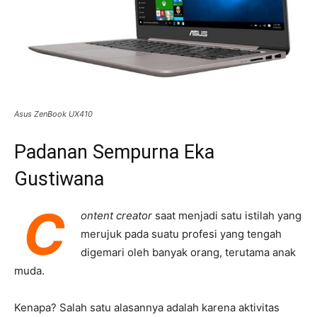
Asus ZenBook UX410
Padanan Sempurna Eka
Gustiwana
C
ontent creator
saat menjadi satu istilah yang
merujuk pada suatu profesi yang tengah
digemari oleh banyak orang, terutama anak
muda.
Kenapa? Salah satu alasannya adalah karena aktivitas