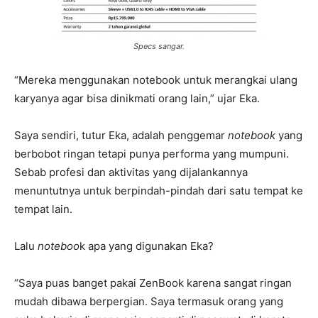
Specs sangar.
“Mereka menggunakan notebook untuk merangkai ulang
karyanya agar bisa dinikmati orang lain,” ujar Eka.
Saya sendiri, tutur Eka, adalah penggemar
notebook
yang
berbobot ringan tetapi punya performa yang mumpuni.
Sebab profesi dan aktivitas yang dijalankannya
menuntutnya untuk berpindah-pindah dari satu tempat ke
tempat lain.
Lalu
noteboo
k apa yang digunakan Eka?
“Saya puas banget pakai ZenBook karena sangat ringan
mudah dibawa berpergian. Saya termasuk orang yang