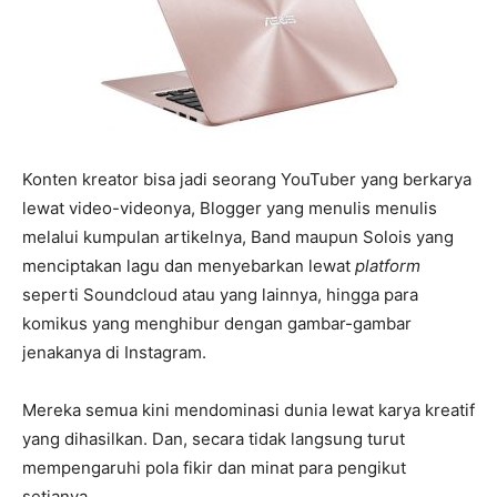
Konten kreator bisa jadi seorang YouTuber yang berkarya
lewat video-videonya, Blogger yang menulis menulis
melalui kumpulan artikelnya, Band maupun Solois yang
menciptakan lagu dan menyebarkan lewat
platform
seperti Soundcloud atau yang lainnya, hingga para
komikus yang menghibur dengan gambar-gambar
jenakanya di Instagram.
Mereka semua kini mendominasi dunia lewat karya kreatif
yang dihasilkan. Dan, secara tidak langsung turut
mempengaruhi pola fikir dan minat para pengikut
setianya.