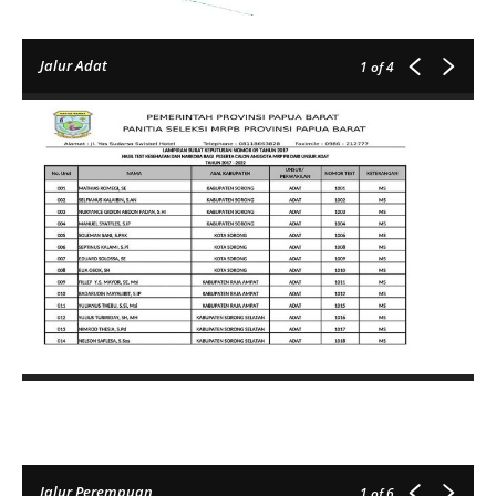
Jalur Adat
1
of 4
Jalur Perempuan
1
of 6