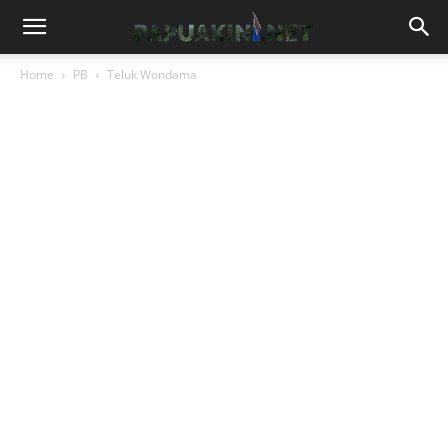
Home
PB
Teluk Wondama