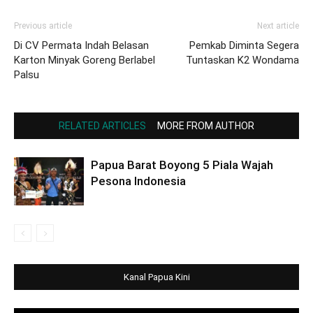
Previous article
Next article
Di CV Permata Indah Belasan
Pemkab Diminta Segera
Karton Minyak Goreng Berlabel
Tuntaskan K2 Wondama
Palsu
RELATED ARTICLES
MORE FROM AUTHOR
Papua Barat Boyong 5 Piala Wajah
Pesona Indonesia
Kanal Papua Kini