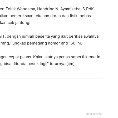
aten Teluk Wondama, Hendrina N. Ayamiseba, S.PdK
kan pemeriksaan tekanan darah dan fisik, bebas
kan cek jantung.
WIT, dengan jumlah peserta yang ikut periksa awalnya
3 orang,” ungkap pemegang nomor antri 50 ini.
angan cepat panas. Kalau alatnya panas seperti kemarin
g bisa ditunda besok lagi,” tuturnya.(jjm)
Next article