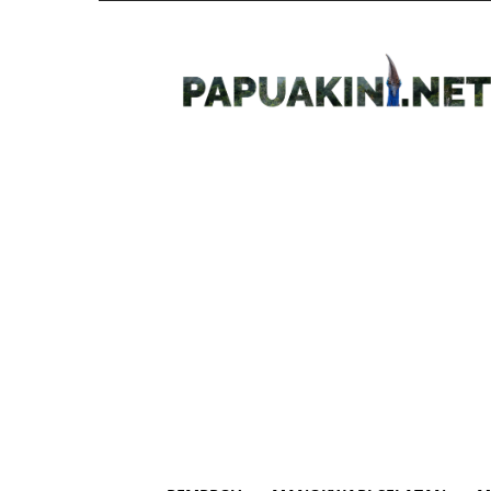
Papua
Kini