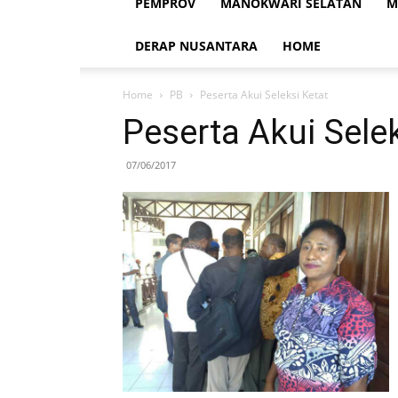
PEMPROV
MANOKWARI SELATAN
M
DERAP NUSANTARA
HOME
Home
PB
Peserta Akui Seleksi Ketat
Peserta Akui Sele
07/06/2017