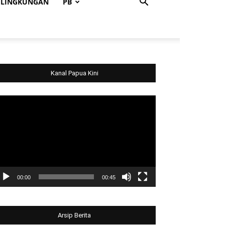
LINGKUNGAN
PB
Kanal Papua Kini
deo
ayer
00:00
00:45
Arsip Berita