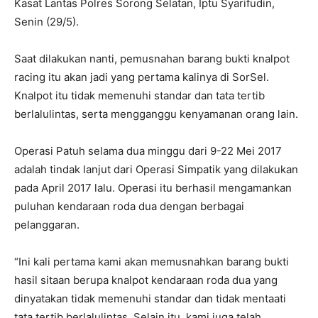
Kasat Lantas Polres Sorong Selatan, Iptu Syarifudin,
Senin (29/5).
Saat dilakukan nanti, pemusnahan barang bukti knalpot
racing itu akan jadi yang pertama kalinya di SorSel.
Knalpot itu tidak memenuhi standar dan tata tertib
berlalulintas, serta mengganggu kenyamanan orang lain.
Operasi Patuh selama dua minggu dari 9-22 Mei 2017
adalah tindak lanjut dari Operasi Simpatik yang dilakukan
pada April 2017 lalu. Operasi itu berhasil mengamankan
puluhan kendaraan roda dua dengan berbagai
pelanggaran.
“Ini kali pertama kami akan memusnahkan barang bukti
hasil sitaan berupa knalpot kendaraan roda dua yang
dinyatakan tidak memenuhi standar dan tidak mentaati
tata tertib berlalulintas. Selain itu, kami juga telah