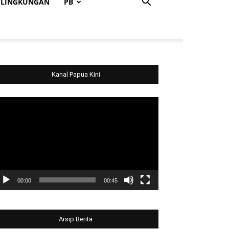
LINGKUNGAN
PB
Kanal Papua Kini
deo
ayer
00:00
00:45
Arsip Berita