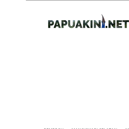
Papua
Kini