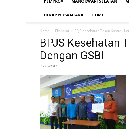
PEMPROV
MANOKWARI SELATAN
M
DERAP NUSANTARA
HOME
Home
Ekonomi
BPJS Kesehatan Teken Kontrak Ke
BPJS Kesehatan T
Dengan GSBI
12/05/2017