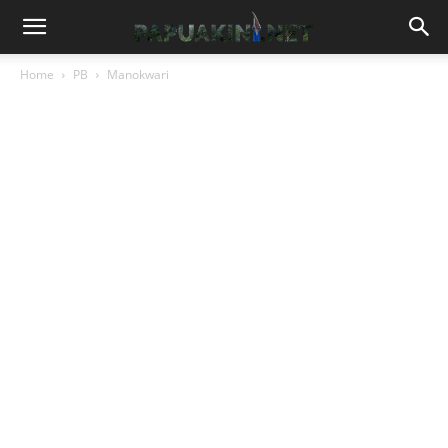
Home
PB
Manokwari