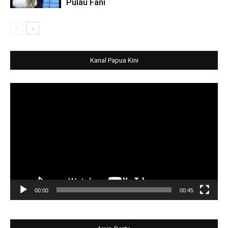
Pulau Fani
Kanal Papua Kini
Video
Player
00:00
00:45