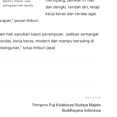
menopang, jauhkan iri hati
Merlin L Imburi. usai
peringatan Hari Kartini.
dan dengki, rendah diri, tetap
kerja keras dan cerdas agar
rapan,” pesan Imburi.
alam hati sanubari kaum perempuan. Jadikan semangat
rdas, kerja keras, modern dan mampu bersaing di
bangunan,” tutup Imburi.(asa)
Next article
Pemprov Puji Kolaborasi Budaya Majelis
Buddhayana Indonesia