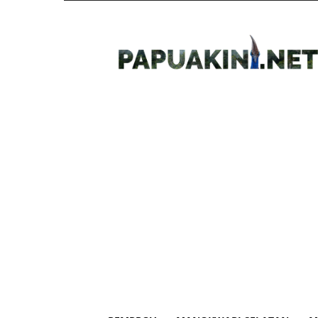
Papua
Kini