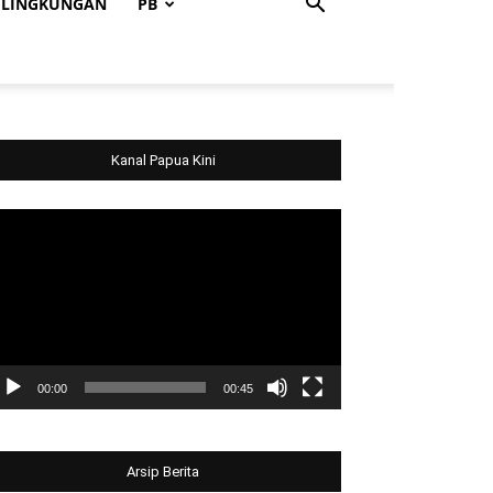
LINGKUNGAN
PB
Kanal Papua Kini
deo
ayer
00:00
00:45
Arsip Berita