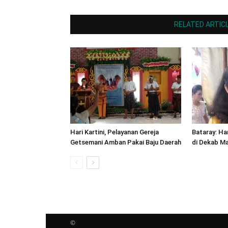
RELATED ARTIC
Hari Kartini, Pelayanan Gereja
Bataray: Ha
Getsemani Amban Pakai Baju Daerah
di Dekab M
©