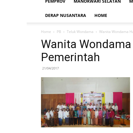
PEMPROV
MANOKWARI SELATAN
M
DERAP NUSANTARA
HOME
Home
PB
Teluk Wondama
Wanita Wondama Ha
Wanita Wondama 
Pemerintah
21/04/2017