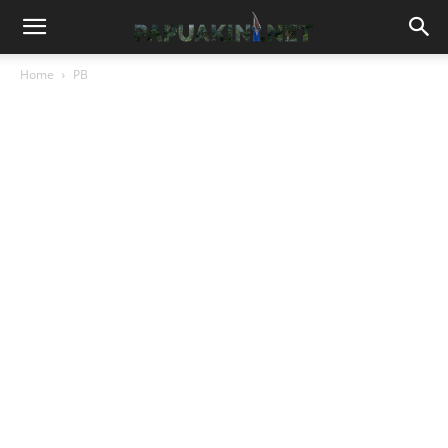
Home
PB