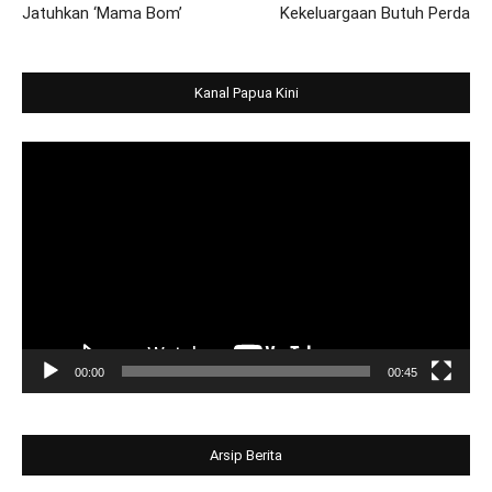
Jatuhkan ‘Mama Bom’
Kekeluargaan Butuh Perda
Kanal Papua Kini
Video
Player
00:00
00:45
Arsip Berita