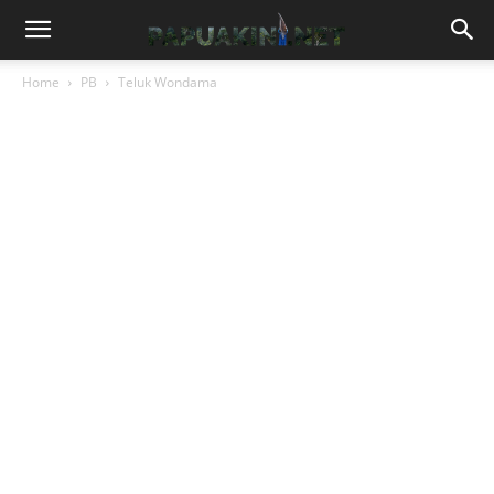
Home
PB
Teluk Wondama