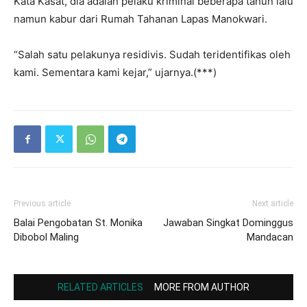
Kata Kasat, dia adalah pelaku kriminal beberapa tahun lalu
namun kabur dari Rumah Tahanan Lapas Manokwari.
“Salah satu pelakunya residivis. Sudah teridentifikas oleh
kami. Sementara kami kejar,” ujarnya.(***)
Previous article
Next article
Balai Pengobatan St. Monika
Jawaban Singkat Dominggus
Dibobol Maling
Mandacan
RELATED ARTICLES
MORE FROM AUTHOR