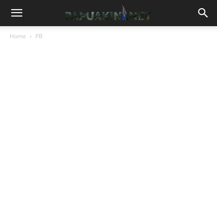
Home
PB