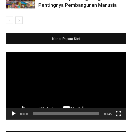
Pentingnya Pembangunan Manusia
Kanal Papua Kini
Video
Player
00:00
00:45