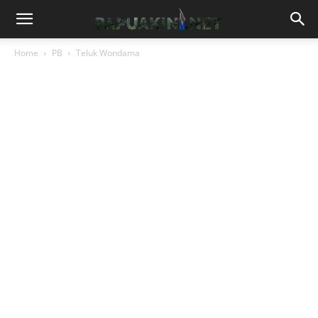
Home
PB
Teluk Wondama