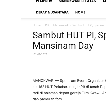
PEMPROV
MANOKWARI SELATAN
M
DERAP NUSANTARA
HOME
Home
PB
Manokwari
Sambut HUT PI, Spectru
Sambut HUT PI, S
Mansinam Day
01/02/2017
MANOKWARI — Spectrum Event Organizer 
ke-162 HUT Pekabaran Injil (PI) di tanah Pa
tadi di halaman depan gereja Elim Kwawi. A
dan pameran foto.