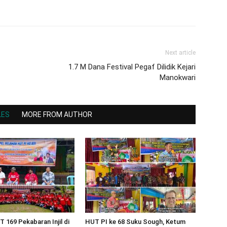
Next article
⁠⁠⁠1.7 M Dana Festival Pegaf Dilidik Kejari
Manokwari
LES
MORE FROM AUTHOR
 169 Pekabaran Injil di
HUT PI ke 68 Suku Sough, Ketum