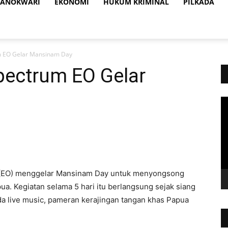
ANOKWARI
EKONOMI
HUKUM KRIMINAL
PILKADA
m EO Gelar Mansinam Day
pectrum EO Gelar
Vi
Pl
(EO) menggelar Mansinam Day untuk menyongsong
pua. Kegiatan selama 5 hari itu berlangsung sejak siang
da live music, pameran kerajingan tangan khas Papua