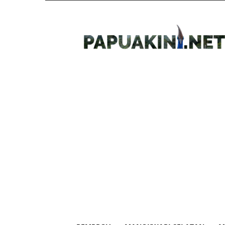
Papua
Kini