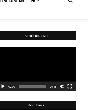
LINGKUNGAN
PB
Kanal Papua Kini
deo
ayer
00:00
00:45
Arsip Berita