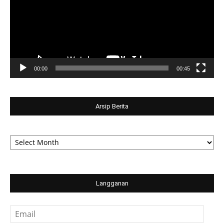
00:00
00:45
Arsip Berita
Arsip
Berita
Langganan
Email