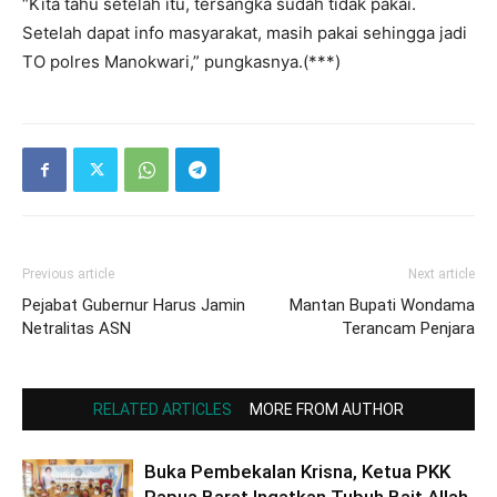
“Kita tahu setelah itu, tersangka sudah tidak pakai.
Setelah dapat info masyarakat, masih pakai sehingga jadi
TO polres Manokwari,” pungkasnya.(***)
Previous article
Next article
Pejabat Gubernur Harus Jamin
Mantan Bupati Wondama
Netralitas ASN
Terancam Penjara
RELATED ARTICLES
MORE FROM AUTHOR
Buka Pembekalan Krisna, Ketua PKK