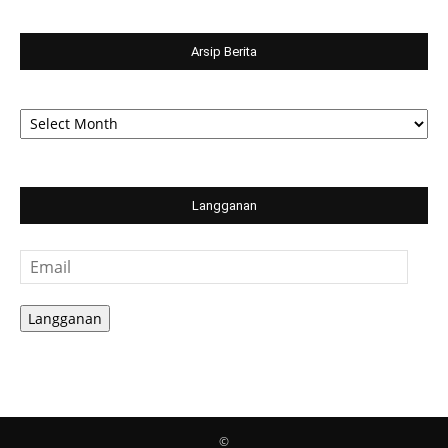
Arsip Berita
Arsip
Berita
Langganan
Email
Langganan
©