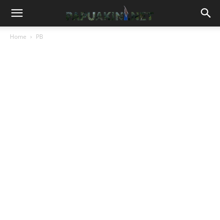
Home
PB