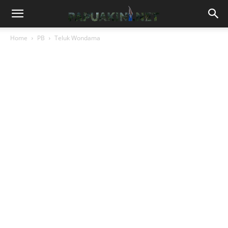
Home
PB
Teluk Wondama