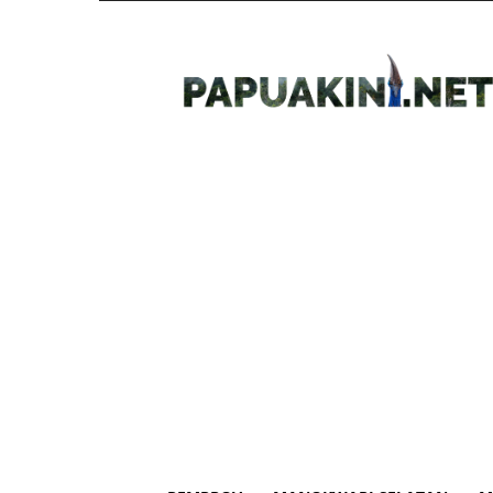
Papua
Kini