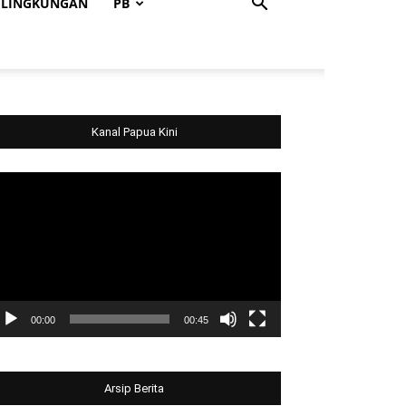
LINGKUNGAN
PB
Kanal Papua Kini
deo
ayer
00:00
00:45
Arsip Berita