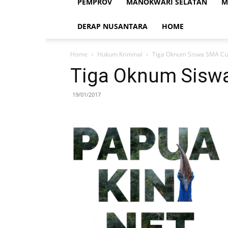
PEMPROV
MANOKWARI SELATAN
M
DERAP NUSANTARA
HOME
Home
Hukum Kriminal
Tiga Oknum Siswa SMA Cu
Tiga Oknum Siswa
19/01/2017